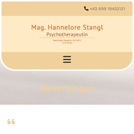
+43 699 19452121

Bewertungen
