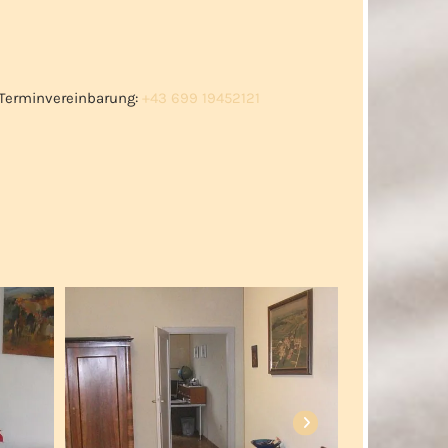
e Terminvereinbarung:
+43 699 19452121