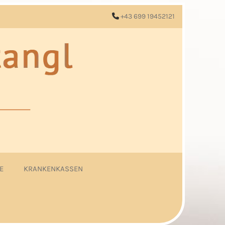
+43 699 19452121

E
KRANKENKASSEN